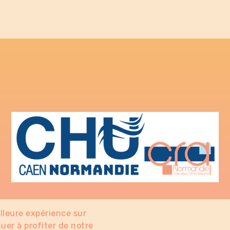
illeure expérience sur
uer à profiter de notre