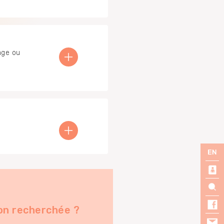
age ou
on recherchée ?