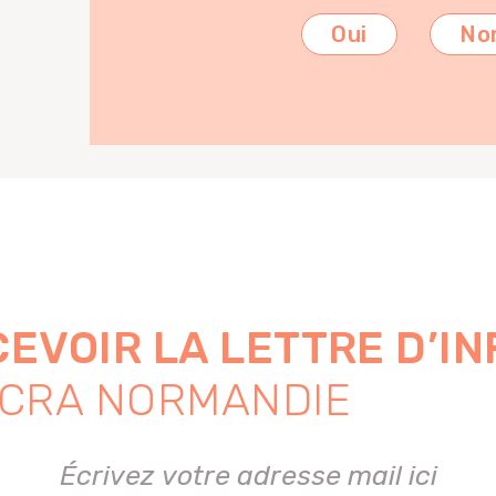
Oui
No
EVOIR LA LETTRE D’I
 CRA NORMANDIE