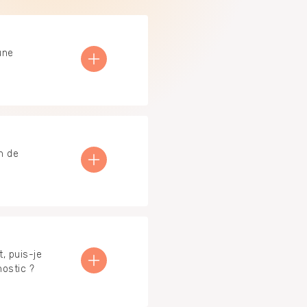
une
n de
, puis-je
ostic ?