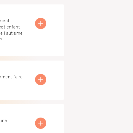
ement
cet enfant
e l’autisme.
?
mment faire
 une