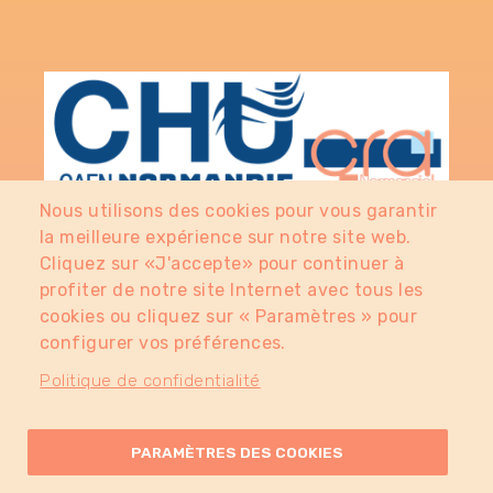
Nous utilisons des cookies pour vous garantir
la meilleure expérience sur notre site web.
Cliquez sur «J'accepte» pour continuer à
profiter de notre site Internet avec tous les
cookies ou cliquez sur « Paramètres » pour
FAQ
configurer vos préférences.
Politique de confidentialité
menu
NOUS CONTACTER
footer
PLAN DU SITE
PARAMÈTRES DES COOKIES
MENTIONS LÉGALES