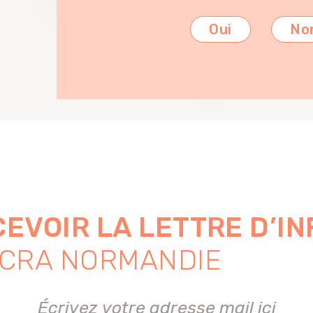
Oui
No
EVOIR LA LETTRE D’I
 CRA NORMANDIE