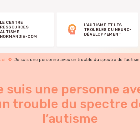
LE CENTRE
L'AUTISME ET LES
RESSOURCES
TROUBLES DU NEURO-
AUTISME
DÉVELOPPEMENT
NORMANDIE-COM
ueil
Je suis une personne avec un trouble du spectre de l’autis
e suis une personne av
un trouble du spectre d
l’autisme