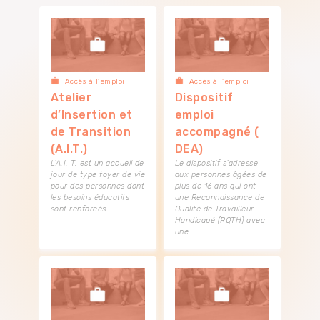
Accès à l'emploi
Accès à l'emploi
Atelier
Dispositif
d’Insertion et
emploi
de Transition
accompagné (
(A.I.T.)
DEA)
L’A.I. T. est un accueil de
Le dispositif s’adresse
jour de type foyer de vie
aux personnes âgées de
pour des personnes dont
plus de 16 ans qui ont
les besoins éducatifs
une Reconnaissance de
sont renforcés.
Qualité de Travailleur
Handicapé (RQTH) avec
une…