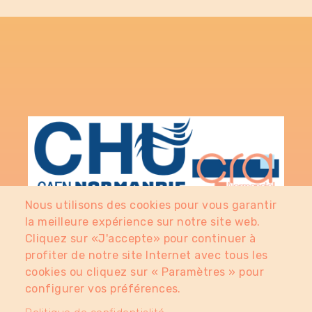
Nous utilisons des cookies pour vous garantir
la meilleure expérience sur notre site web.
Cliquez sur «J'accepte» pour continuer à
profiter de notre site Internet avec tous les
cookies ou cliquez sur « Paramètres » pour
FAQ
configurer vos préférences.