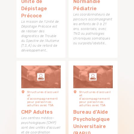
Unité de
Normandie
Dépistage
Pédiatrie
Les coordonnateurs de
Précoce
parcours accompagnent
La mission de l’Unité de
les enfants de 0 à 21
Dépistage Précoce est
ans, scolarisés, avec
de réaliser des
TND ou pathologies
diagnostics de Trouble
chroniques somatiques
du Spectre de l’Autisme
ou surpoids/obésité…
(T.S.A) ou de retard de
développement…
Structures d’accueil
Structures d’accueil
et
et
d’accompagnement
d’accompagnement
pour personnes
pour personnes
adultes avec TSA
adultes avec TSA
CMP Adultes
Bureau d’Aide
Les centres médico-
Psychologique
psychologiques (CMP)
Universitaire
sont des unités d'accueil
et de coordination
(BAPU)