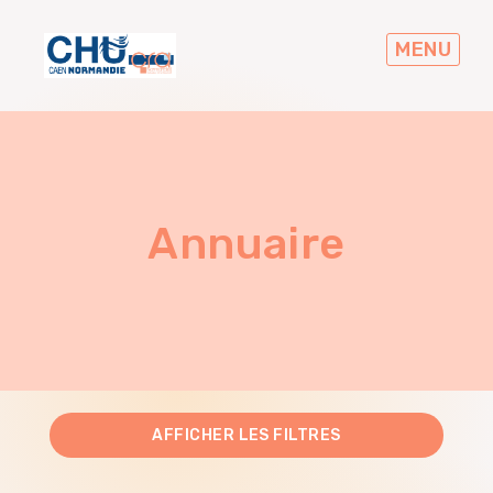
Skip
to
MENU
main
navigation
Annuaire
AFFICHER
LES FILTRES