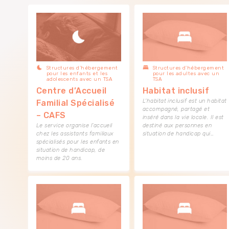
Structures d’hébergement
Structures d’hébergement
pour les enfants et les
pour les adultes avec un
adolescents avec un TSA
TSA
Centre d’Accueil
Habitat inclusif
L'habitat inclusif est un habitat
Familial Spécialisé
accompagné, partagé et
– CAFS
inséré dans la vie locale. Il est
Le service organise l’accueil
destiné aux personnes en
chez les assistants familiaux
situation de handicap qui…
spécialisés pour les enfants en
situation de handicap, de
moins de 20 ans.