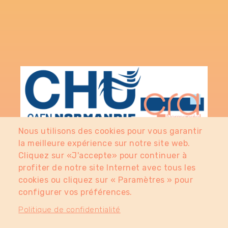
Nous utilisons des cookies pour vous garantir
la meilleure expérience sur notre site web.
Cliquez sur «J'accepte» pour continuer à
profiter de notre site Internet avec tous les
cookies ou cliquez sur « Paramètres » pour
FAQ
configurer vos préférences.
Politique de confidentialité
menu
NOUS CONTACTER